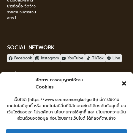
ข่าวรับสมัครงาน
ข่าวจัดซื้อ-จัดจ้าง
รายงานงบการเงิน
สขร.1
SOCIAL NETWORK
Facebook
Instagram
YouTube
TikTok
Line
ผู้เยี่ยมชม
จัดการ การอนุญาตใช้งาน
ผู้เยี่ยมชม :
0
Cookies
จัดทำเว็บไซต์
เว็บไซต์ (https://www.seemamongkol.go.th) มีการใช้งาน
LopburiWebdesign.com
เทคโนโลยีคุกกี้ หรือ เทคโนโลยีอื่นที่มีลักษณะใกล้เคียงกันกับคุกกี้ บน
Login
เว็บไซต์ของเรา โปรดศึกษา นโยบายการใช้คุกกี้ และ นโยบายความเป็น
เข้าสู่ระบบ
ส่วนตัวของข้อมูล ก่อนใช้บริการเว็บไซต์ ได้ที่ลิงค์ด้านล่าง