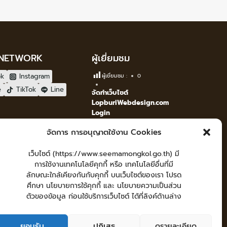
 NETWORK
ผู้เยี่ยมชม
ok
Instagram
ผู้เยี่ยมชม :
0
e
TikTok
Line
จัดทำเว็บไซต์
LopburiWebdesign.com
Login
เข้าสู่ระบบ
จัดการ การอนุญาตใช้งาน Cookies
เว็บไซต์ (https://www.seemamongkol.go.th) มี
การใช้งานเทคโนโลยีคุกกี้ หรือ เทคโนโลยีอื่นที่มี
ลักษณะใกล้เคียงกันกับคุกกี้ บนเว็บไซต์ของเรา โปรด
ศึกษา นโยบายการใช้คุกกี้ และ นโยบายความเป็นส่วน
ตัวของข้อมูล ก่อนใช้บริการเว็บไซต์ ได้ที่ลิงค์ด้านล่าง
คู่มือประชาชน
กระดานสนทนา
แผนผังเว็บไซต์
ยอมรับ
ปฏิเสธ
ดูรายละเอียด