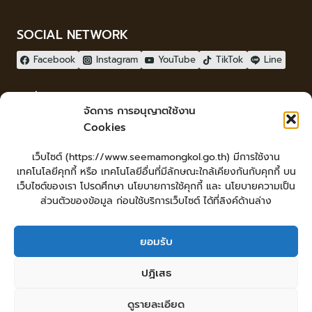
SOCIAL NETWORK
Facebook
Instagram
YouTube
TikTok
Line
ผู้เยี่ยมชม
จัดการ การอนุญาตใช้งาน
ผู้เยี่ยมชม :
1
Cookies
จัดทำเว็บไซต์
เว็บไซต์ (https://www.seemamongkol.go.th) มีการใช้งาน
LopburiWebdesign.com
เทคโนโลยีคุกกี้ หรือ เทคโนโลยีอื่นที่มีลักษณะใกล้เคียงกันกับคุกกี้ บน
Login
เว็บไซต์ของเรา โปรดศึกษา นโยบายการใช้คุกกี้ และ นโยบายความเป็น
เข้าสู่ระบบ
ส่วนตัวของข้อมูล ก่อนใช้บริการเว็บไซต์ ได้ที่ลิงค์ด้านล่าง
ยอมรับ
หน้าหลัก
ยื่นคำร้องทั่วไป
ร้องเรียน-ร้องทุกข์ แสดงความคิดเห็น
ปฏิเสธ
ร้องเรียนการทุจริต
ศูนย์ข้อมูลข่าวสารเทศบาลตำบลสีมามงคล
คู่มือประชาชน
กระดานสนทนา
แผนผังเว็บไซต์
ดูรายละเอียด