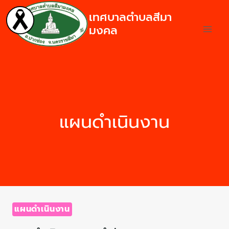
เทศบาลตำบลสีมา
มงคล
แผนดำเนินงาน
แผนดำเนินงาน