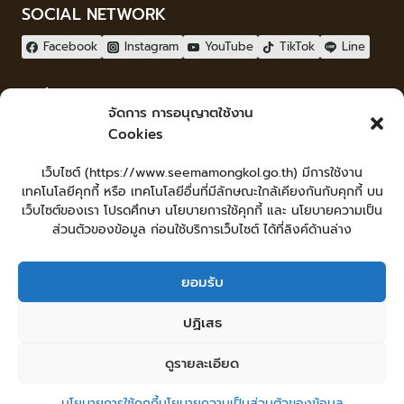
SOCIAL NETWORK
Facebook
Instagram
YouTube
TikTok
Line
ผู้เยี่ยมชม
จัดการ การอนุญาตใช้งาน
ผู้เยี่ยมชม :
0
Cookies
จัดทำเว็บไซต์
เว็บไซต์ (https://www.seemamongkol.go.th) มีการใช้งาน
LopburiWebdesign.com
เทคโนโลยีคุกกี้ หรือ เทคโนโลยีอื่นที่มีลักษณะใกล้เคียงกันกับคุกกี้ บน
Login
เว็บไซต์ของเรา โปรดศึกษา นโยบายการใช้คุกกี้ และ นโยบายความเป็น
เข้าสู่ระบบ
ส่วนตัวของข้อมูล ก่อนใช้บริการเว็บไซต์ ได้ที่ลิงค์ด้านล่าง
ยอมรับ
หน้าหลัก
ยื่นคำร้องทั่วไป
ร้องเรียน-ร้องทุกข์ แสดงความคิดเห็น
ปฏิเสธ
ร้องเรียนการทุจริต
ศูนย์ข้อมูลข่าวสารเทศบาลตำบลสีมามงคล
คู่มือประชาชน
กระดานสนทนา
แผนผังเว็บไซต์
ดูรายละเอียด
© 2026 เทศบาลตำบลสีมามงคล
นโยบายการใช้คุกกี้
นโยบายความเป็นส่วนตัวของข้อมูล