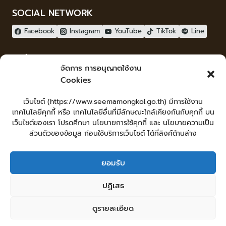
SOCIAL NETWORK
Facebook
Instagram
YouTube
TikTok
Line
ผู้เยี่ยมชม
จัดการ การอนุญาตใช้งาน
ผู้เยี่ยมชม :
18
Cookies
จัดทำเว็บไซต์
เว็บไซต์ (https://www.seemamongkol.go.th) มีการใช้งาน
LopburiWebdesign.com
เทคโนโลยีคุกกี้ หรือ เทคโนโลยีอื่นที่มีลักษณะใกล้เคียงกันกับคุกกี้ บน
Login
เว็บไซต์ของเรา โปรดศึกษา นโยบายการใช้คุกกี้ และ นโยบายความเป็น
เข้าสู่ระบบ
ส่วนตัวของข้อมูล ก่อนใช้บริการเว็บไซต์ ได้ที่ลิงค์ด้านล่าง
ยอมรับ
หน้าหลัก
ยื่นคำร้องทั่วไป
ร้องเรียน-ร้องทุกข์ แสดงความคิดเห็น
ปฏิเสธ
ร้องเรียนการทุจริต
ศูนย์ข้อมูลข่าวสารเทศบาลตำบลสีมามงคล
คู่มือประชาชน
กระดานสนทนา
แผนผังเว็บไซต์
ดูรายละเอียด
© 2026 เทศบาลตำบลสีมามงคล