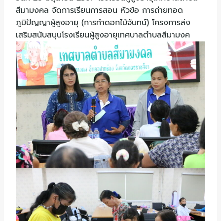
สีมามงคล จัดการเรียนการสอน หัวข้อ การถ่ายทอด
ภูมิปัญญาผู้สูงอายุ (การทำดอกไม้จันทน์) โครงการส่ง
เสริมสนับสนุนโรงเรียนผู้สูงอายุเทศบาลตำบลสีมามงค