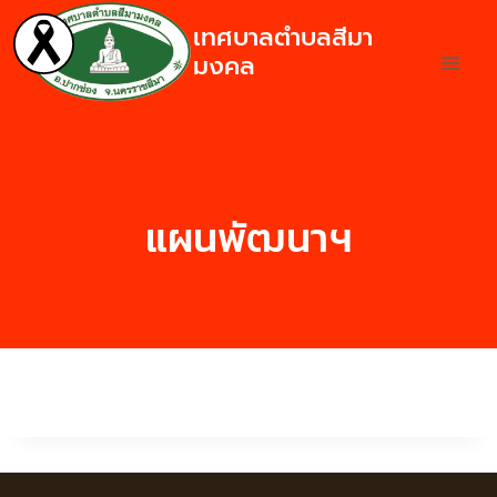
เทศบาลตำบลสีมา
มงคล
แผนพัฒนาฯ