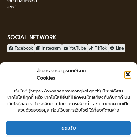
รายงานงบการเงิน
สขร.1
SOCIAL NETWORK
Facebook
Instagram
YouTube
TikTok
Line
ผู้เยี่ยมชม
จัดการ การอนุญาตใช้งาน
ผู้เยี่ยมชม :
8
Cookies
จัดทำเว็บไซต์
เว็บไซต์ (https://www.seemamongkol.go.th) มีการใช้งาน
LopburiWebdesign.com
เทคโนโลยีคุกกี้ หรือ เทคโนโลยีอื่นที่มีลักษณะใกล้เคียงกันกับคุกกี้ บน
Login
เว็บไซต์ของเรา โปรดศึกษา นโยบายการใช้คุกกี้ และ นโยบายความเป็น
เข้าสู่ระบบ
ส่วนตัวของข้อมูล ก่อนใช้บริการเว็บไซต์ ได้ที่ลิงค์ด้านล่าง
ยอมรับ
หน้าหลัก
ยื่นคำร้องทั่วไป
ร้องเรียน-ร้องทุกข์ แสดงความคิดเห็น