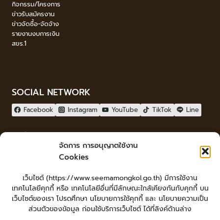
กิจกรรม/โครงการ
ข่าวรับสมัครงาน
ข่าวจัดซื้อ-จัดจ้าง
รายงานงบการเงิน
สขร.1
SOCIAL NETWORK
Facebook
Instagram
YouTube
TikTok
Line
ผู้เยี่ยมชม
จัดการ การอนุญาตใช้งาน
ผู้เยี่ยมชม :
16
Cookies
จัดทำเว็บไซต์
เว็บไซต์ (https://www.seemamongkol.go.th) มีการใช้งาน
LopburiWebdesign.com
เทคโนโลยีคุกกี้ หรือ เทคโนโลยีอื่นที่มีลักษณะใกล้เคียงกันกับคุกกี้ บน
Login
เว็บไซต์ของเรา โปรดศึกษา นโยบายการใช้คุกกี้ และ นโยบายความเป็น
เข้าสู่ระบบ
ส่วนตัวของข้อมูล ก่อนใช้บริการเว็บไซต์ ได้ที่ลิงค์ด้านล่าง