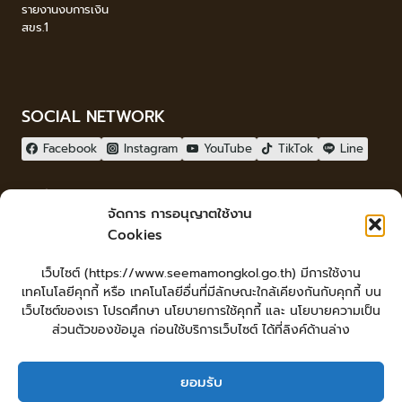
รายงานงบการเงิน
สขร.1
SOCIAL NETWORK
Facebook
Instagram
YouTube
TikTok
Line
ผู้เยี่ยมชม
จัดการ การอนุญาตใช้งาน
ผู้เยี่ยมชม :
10
Cookies
จัดทำเว็บไซต์
เว็บไซต์ (https://www.seemamongkol.go.th) มีการใช้งาน
LopburiWebdesign.com
เทคโนโลยีคุกกี้ หรือ เทคโนโลยีอื่นที่มีลักษณะใกล้เคียงกันกับคุกกี้ บน
Login
เว็บไซต์ของเรา โปรดศึกษา นโยบายการใช้คุกกี้ และ นโยบายความเป็น
เข้าสู่ระบบ
ส่วนตัวของข้อมูล ก่อนใช้บริการเว็บไซต์ ได้ที่ลิงค์ด้านล่าง
ยอมรับ
หน้าหลัก
ยื่นคำร้องทั่วไป
ร้องเรียน-ร้องทุกข์ แสดงความคิดเห็น