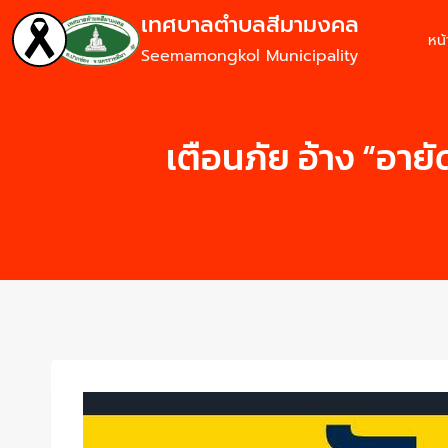
เทศบาลตำบลสีมามงคล
หน
Seemamongkol Municipality
เตือนภัย อ้าง “อาย