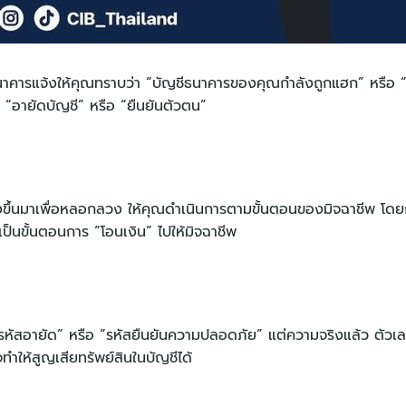
ี่ธนาคารแจ้งให้คุณทราบว่า “บัญชีธนาคารของคุณกำลังถูกแฮก” หรือ “ม
 “อายัดบัญชี” หรือ “ยืนยันตัวตน”
้างขึ้นมาเพื่อหลอกลวง ให้คุณดำเนินการตามขั้นตอนของมิจฉาชีพ โดยก
เป็นขั้นตอนการ “โอนเงิน” ไปให้มิจฉาชีพ
รหัสอายัด” หรือ “รหัสยืนยันความปลอดภัย” แต่ความจริงแล้ว ตัวเลข
ห้สูญเสียทรัพย์สินในบัญชีได้