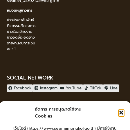
saraban_05302105@dla.go.th
หมวดหมู่ข่าวสาร
ข่าวประชาสัมพันธ์
กิจกรรม/โครงการ
ข่าวรับสมัครงาน
ข่าวจัดซื้อ-จัดจ้าง
รายงานงบการเงิน
สขร.1
SOCIAL NETWORK
Facebook
Instagram
YouTube
TikTok
Line
ผู้เยี่ยมชม
จัดการ การอนุญาตใช้งาน
ผู้เยี่ยมชม :
13
Cookies
จัดทำเว็บไซต์
เว็บไซต์ (https://www.seemamongkol.go.th) มีการใช้งาน
LopburiWebdesign.com