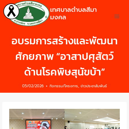
เทศบาลตำบลสีมา
มงคล
อบรมการสร้างและพัฒนา
ศักยภาพ “อาสาปศุสัตว์
ด้านโรคพิษสุนัขบ้า”
05/02/2026
กิจกรรม/โครงการ
,
ข่าวประชาสัมพันธ์