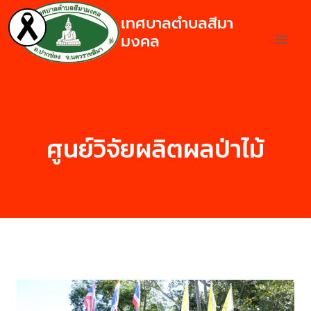
เทศบาลตำบลสีมา
มงคล
ศูนย์วิจัยผลิตผลป่าไม้