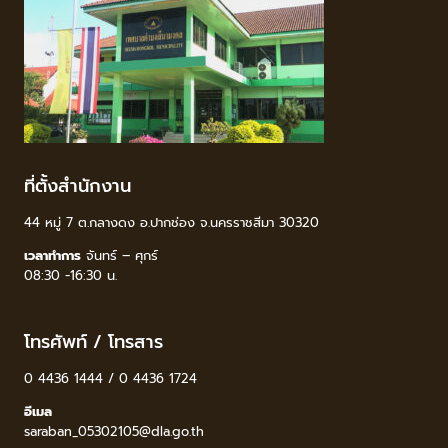
ที่ตั้งสำนักงาน
44 หมู่ 7 ต.กลางดง อ.ปากช่อง จ.นครราชสีมา 30320
เวลาทำการ
จันทร์ – ศุกร์
08:30 -16:30 น.
โทรศัพท์ / โทรสาร
0 4436 1444 / 0 4436 1724
อีเมล
saraban_05302105@dla.go.th