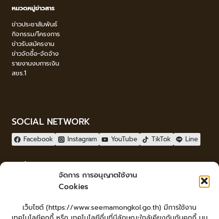
หมวดหมู่ข่าวสาร
ข่าวประชาสัมพันธ์
กิจกรรม/โครงการ
ข่าวรับสมัครงาน
ข่าวจัดซื้อ-จัดจ้าง
รายงานงบการเงิน
สขร.1
SOCIAL NETWORK
Facebook
Instagram
YouTube
TikTok
Line
ผู้เยี่ยมชม
จัดการ การอนุญาตใช้งาน
ผู้เยี่ยมชม :
252
Cookies
จัดทำเว็บไซต์
เว็บไซต์ (https://www.seemamongkol.go.th) มีการใช้งาน
LopburiWebdesign.com
เทคโนโลยีคุกกี้ หรือ เทคโนโลยีอื่นที่มีลักษณะใกล้เคียงกันกับคุกกี้ บน