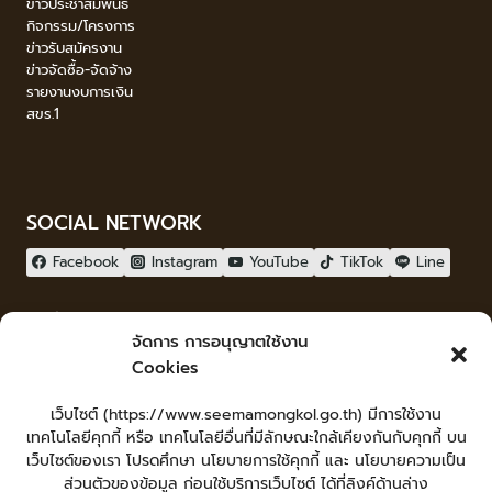
ข่าวประชาสัมพันธ์
กิจกรรม/โครงการ
ข่าวรับสมัครงาน
ข่าวจัดซื้อ-จัดจ้าง
รายงานงบการเงิน
สขร.1
SOCIAL NETWORK
Facebook
Instagram
YouTube
TikTok
Line
ผู้เยี่ยมชม
จัดการ การอนุญาตใช้งาน
ผู้เยี่ยมชม :
0
Cookies
จัดทำเว็บไซต์
เว็บไซต์ (https://www.seemamongkol.go.th) มีการใช้งาน
LopburiWebdesign.com
เทคโนโลยีคุกกี้ หรือ เทคโนโลยีอื่นที่มีลักษณะใกล้เคียงกันกับคุกกี้ บน
Login
เว็บไซต์ของเรา โปรดศึกษา นโยบายการใช้คุกกี้ และ นโยบายความเป็น
เข้าสู่ระบบ
ส่วนตัวของข้อมูล ก่อนใช้บริการเว็บไซต์ ได้ที่ลิงค์ด้านล่าง