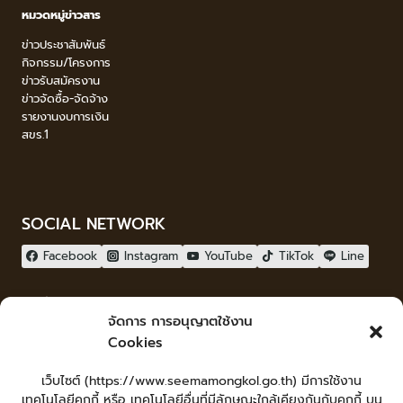
หมวดหมู่ข่าวสาร
ข่าวประชาสัมพันธ์
กิจกรรม/โครงการ
ข่าวรับสมัครงาน
ข่าวจัดซื้อ-จัดจ้าง
รายงานงบการเงิน
สขร.1
SOCIAL NETWORK
Facebook
Instagram
YouTube
TikTok
Line
ผู้เยี่ยมชม
จัดการ การอนุญาตใช้งาน
ผู้เยี่ยมชม :
0
Cookies
จัดทำเว็บไซต์
เว็บไซต์ (https://www.seemamongkol.go.th) มีการใช้งาน
LopburiWebdesign.com
เทคโนโลยีคุกกี้ หรือ เทคโนโลยีอื่นที่มีลักษณะใกล้เคียงกันกับคุกกี้ บน
Login