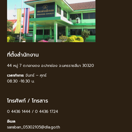
ที่ตั้งสำนักงาน
44 หมู่ 7 ต.กลางดง อ.ปากช่อง จ.นครราชสีมา 30320
เวลาทำการ
จันทร์ – ศุกร์
08:30 -16:30 น.
โทรศัพท์ / โทรสาร
0 4436 1444 / 0 4436 1724
อีเมล
saraban_05302105@dla.go.th