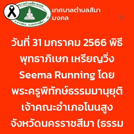
เทศบาลตำบลสีมา
มงคล
วันที่ 31 มกราคม 2566 พิธี
พุทธาภิเษก เหรียญวิ่ง
Seema Running โดย
พระครูพิทักษ์ธรรมมานุยุติ
เจ้าคณะอำเภอโนนสูง
จังหวัดนครราชสีมา (ธรรม