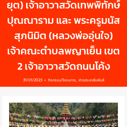
ยุต) เจ้าอาวาสวัดเทพพิทักษ์
ปุณณาราม และ พระครูมนัส
สุภนิมิต (หลวงพ่ออุ่นใจ)
เจ้าคณะตำบลพญาเย็น เขต
2 เจ้าอาวาสวัดถนนโค้ง
31/01/2023
กิจกรรม/โครงการ
,
ข่าวประชาสัมพันธ์