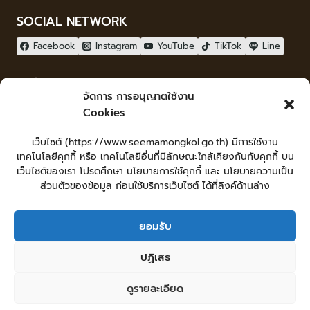
SOCIAL NETWORK
Facebook
Instagram
YouTube
TikTok
Line
ผู้เยี่ยมชม
จัดการ การอนุญาตใช้งาน
ผู้เยี่ยมชม :
15
Cookies
จัดทำเว็บไซต์
เว็บไซต์ (https://www.seemamongkol.go.th) มีการใช้งาน
LopburiWebdesign.com
เทคโนโลยีคุกกี้ หรือ เทคโนโลยีอื่นที่มีลักษณะใกล้เคียงกันกับคุกกี้ บน
Login
เว็บไซต์ของเรา โปรดศึกษา นโยบายการใช้คุกกี้ และ นโยบายความเป็น
เข้าสู่ระบบ
ส่วนตัวของข้อมูล ก่อนใช้บริการเว็บไซต์ ได้ที่ลิงค์ด้านล่าง
ยอมรับ
หน้าหลัก
ยื่นคำร้องทั่วไป
ร้องเรียน-ร้องทุกข์ แสดงความคิดเห็น
ปฏิเสธ
ร้องเรียนการทุจริต
ศูนย์ข้อมูลข่าวสารเทศบาลตำบลสีมามงคล
คู่มือประชาชน
กระดานสนทนา
แผนผังเว็บไซต์
ดูรายละเอียด
© 2026 เทศบาลตำบลสีมามงคล