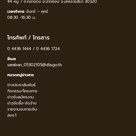
44 หมู่ 7 ต.กลางดง อ.ปากช่อง จ.นครราชสีมา 30320
เวลาทำการ
จันทร์ – ศุกร์
08:30 -16:30 น.
โทรศัพท์ / โทรสาร
0 4436 1444 / 0 4436 1724
อีเมล
saraban_05302105@dla.go.th
หมวดหมู่ข่าวสาร
ข่าวประชาสัมพันธ์
กิจกรรม/โครงการ
ข่าวรับสมัครงาน
ข่าวจัดซื้อ-จัดจ้าง
รายงานงบการเงิน
สขร.1