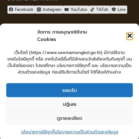
Facebook
Instagram
YouTube
TikTok
Line
ผู้เยี่ยมชม
จัดการ การอนุญาตใช้งาน
ผู้เยี่ยมชม :
0
Cookies
จัดทำเว็บไซต์
เว็บไซต์ (https://www.seemamongkol.go.th) มีการใช้งาน
LopburiWebdesign.com
เทคโนโลยีคุกกี้ หรือ เทคโนโลยีอื่นที่มีลักษณะใกล้เคียงกันกับคุกกี้ บน
Login
เว็บไซต์ของเรา โปรดศึกษา นโยบายการใช้คุกกี้ และ นโยบายความเป็น
เข้าสู่ระบบ
ส่วนตัวของข้อมูล ก่อนใช้บริการเว็บไซต์ ได้ที่ลิงค์ด้านล่าง
ยอมรับ
หน้าหลัก
ยื่นคำร้องทั่วไป
ร้องเรียน-ร้องทุกข์ แสดงความคิดเห็น
ปฏิเสธ
ร้องเรียนการทุจริต
ศูนย์ข้อมูลข่าวสารเทศบาลตำบลสีมามงคล
คู่มือประชาชน
กระดานสนทนา
แผนผังเว็บไซต์
ดูรายละเอียด
© 2026 เทศบาลตำบลสีมามงคล
นโยบายการใช้คุกกี้
นโยบายความเป็นส่วนตัวของข้อมูล