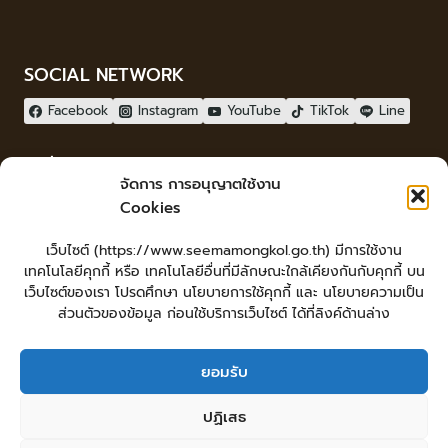
SOCIAL NETWORK
Facebook
Instagram
YouTube
TikTok
Line
ผู้เยี่ยมชม
จัดการ การอนุญาตใช้งาน
ผู้เยี่ยมชม :
9
Cookies
จัดทำเว็บไซต์
เว็บไซต์ (https://www.seemamongkol.go.th) มีการใช้งาน
LopburiWebdesign.com
เทคโนโลยีคุกกี้ หรือ เทคโนโลยีอื่นที่มีลักษณะใกล้เคียงกันกับคุกกี้ บน
Login
เว็บไซต์ของเรา โปรดศึกษา นโยบายการใช้คุกกี้ และ นโยบายความเป็น
เข้าสู่ระบบ
ส่วนตัวของข้อมูล ก่อนใช้บริการเว็บไซต์ ได้ที่ลิงค์ด้านล่าง
ยอมรับ
หน้าหลัก
ยื่นคำร้องทั่วไป
ร้องเรียน-ร้องทุกข์ แสดงความคิดเห็น
ปฏิเสธ
ร้องเรียนการทุจริต
ศูนย์ข้อมูลข่าวสารเทศบาลตำบลสีมามงคล
คู่มือประชาชน
กระดานสนทนา
แผนผังเว็บไซต์