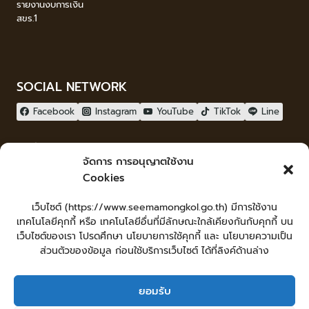
รายงานงบการเงิน
สขร.1
SOCIAL NETWORK
Facebook
Instagram
YouTube
TikTok
Line
ผู้เยี่ยมชม
จัดการ การอนุญาตใช้งาน
ผู้เยี่ยมชม :
0
Cookies
จัดทำเว็บไซต์
เว็บไซต์ (https://www.seemamongkol.go.th) มีการใช้งาน
LopburiWebdesign.com
เทคโนโลยีคุกกี้ หรือ เทคโนโลยีอื่นที่มีลักษณะใกล้เคียงกันกับคุกกี้ บน
Login
เว็บไซต์ของเรา โปรดศึกษา นโยบายการใช้คุกกี้ และ นโยบายความเป็น
เข้าสู่ระบบ
ส่วนตัวของข้อมูล ก่อนใช้บริการเว็บไซต์ ได้ที่ลิงค์ด้านล่าง
ยอมรับ
หน้าหลัก
ยื่นคำร้องทั่วไป
ร้องเรียน-ร้องทุกข์ แสดงความคิดเห็น