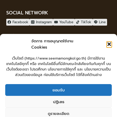
SOCIAL NETWORK
Facebook
Instagram
YouTube
TikTok
Line
ผู้เยี่ยมชม
จัดการ การอนุญาตใช้งาน
ผู้เยี่ยมชม :
0
Cookies
จัดทำเว็บไซต์
เว็บไซต์ (https://www.seemamongkol.go.th) มีการใช้งาน
LopburiWebdesign.com
เทคโนโลยีคุกกี้ หรือ เทคโนโลยีอื่นที่มีลักษณะใกล้เคียงกันกับคุกกี้ บน
Login
เว็บไซต์ของเรา โปรดศึกษา นโยบายการใช้คุกกี้ และ นโยบายความเป็น
เข้าสู่ระบบ
ส่วนตัวของข้อมูล ก่อนใช้บริการเว็บไซต์ ได้ที่ลิงค์ด้านล่าง
ยอมรับ
หน้าหลัก
ยื่นคำร้องทั่วไป
ร้องเรียน-ร้องทุกข์ แสดงความคิดเห็น
ปฏิเสธ
ร้องเรียนการทุจริต
ศูนย์ข้อมูลข่าวสารเทศบาลตำบลสีมามงคล
คู่มือประชาชน
กระดานสนทนา
แผนผังเว็บไซต์
ดูรายละเอียด