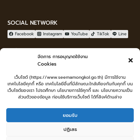
SOCIAL NETWORK
Facebook
Instagram
YouTube
TikTok
Line
ผู้เยี่ยมชม
จัดการ การอนุญาตใช้งาน
ผู้เยี่ยมชม :
8
Cookies
จัดทำเว็บไซต์
เว็บไซต์ (https://www.seemamongkol.go.th) มีการใช้งาน
LopburiWebdesign.com
เทคโนโลยีคุกกี้ หรือ เทคโนโลยีอื่นที่มีลักษณะใกล้เคียงกันกับคุกกี้ บน
Login
เว็บไซต์ของเรา โปรดศึกษา นโยบายการใช้คุกกี้ และ นโยบายความเป็น
เข้าสู่ระบบ
ส่วนตัวของข้อมูล ก่อนใช้บริการเว็บไซต์ ได้ที่ลิงค์ด้านล่าง
ยอมรับ
หน้าหลัก
ยื่นคำร้องทั่วไป
ร้องเรียน-ร้องทุกข์ แสดงความคิดเห็น
ปฏิเสธ
ร้องเรียนการทุจริต
ศูนย์ข้อมูลข่าวสารเทศบาลตำบลสีมามงคล
คู่มือประชาชน
กระดานสนทนา
แผนผังเว็บไซต์