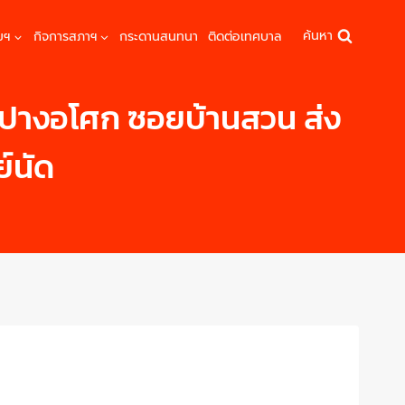
ค้นหา
มฯ
กิจการสภาฯ
กระดานสนทนา
ติดต่อเทศบาล
้านปางอโศก ซอยบ้านสวน ส่ง
์นัด