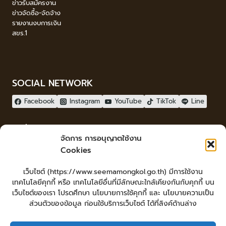
ข่าวรับสมัครงาน
ข่าวจัดซื้อ-จัดจ้าง
รายงานงบการเงิน
สขร.1
SOCIAL NETWORK
Facebook
Instagram
YouTube
TikTok
Line
ผู้เยี่ยมชม
จัดการ การอนุญาตใช้งาน
ผู้เยี่ยมชม :
1
Cookies
จัดทำเว็บไซต์
เว็บไซต์ (https://www.seemamongkol.go.th) มีการใช้งาน
LopburiWebdesign.com
เทคโนโลยีคุกกี้ หรือ เทคโนโลยีอื่นที่มีลักษณะใกล้เคียงกันกับคุกกี้ บน
Login
เว็บไซต์ของเรา โปรดศึกษา นโยบายการใช้คุกกี้ และ นโยบายความเป็น
เข้าสู่ระบบ
ส่วนตัวของข้อมูล ก่อนใช้บริการเว็บไซต์ ได้ที่ลิงค์ด้านล่าง