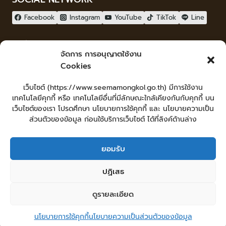
Facebook
Instagram
YouTube
TikTok
Line
ผู้เยี่ยมชม
จัดการ การอนุญาตใช้งาน
ผู้เยี่ยมชม :
0
Cookies
จัดทำเว็บไซต์
เว็บไซต์ (https://www.seemamongkol.go.th) มีการใช้งาน
LopburiWebdesign.com
เทคโนโลยีคุกกี้ หรือ เทคโนโลยีอื่นที่มีลักษณะใกล้เคียงกันกับคุกกี้ บน
Login
เว็บไซต์ของเรา โปรดศึกษา นโยบายการใช้คุกกี้ และ นโยบายความเป็น
เข้าสู่ระบบ
ส่วนตัวของข้อมูล ก่อนใช้บริการเว็บไซต์ ได้ที่ลิงค์ด้านล่าง
ยอมรับ
หน้าหลัก
ยื่นคำร้องทั่วไป
ร้องเรียน-ร้องทุกข์ แสดงความคิดเห็น
ปฏิเสธ
ร้องเรียนการทุจริต
ศูนย์ข้อมูลข่าวสารเทศบาลตำบลสีมามงคล
คู่มือประชาชน
กระดานสนทนา
แผนผังเว็บไซต์
ดูรายละเอียด
© 2026 เทศบาลตำบลสีมามงคล
นโยบายการใช้คุกกี้
นโยบายความเป็นส่วนตัวของข้อมูล