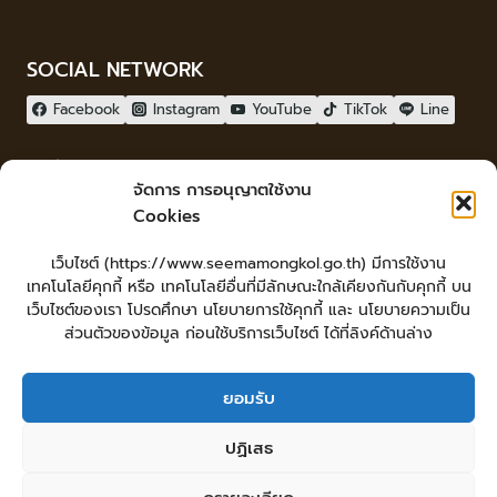
SOCIAL NETWORK
Facebook
Instagram
YouTube
TikTok
Line
ผู้เยี่ยมชม
จัดการ การอนุญาตใช้งาน
ผู้เยี่ยมชม :
2
Cookies
จัดทำเว็บไซต์
เว็บไซต์ (https://www.seemamongkol.go.th) มีการใช้งาน
LopburiWebdesign.com
เทคโนโลยีคุกกี้ หรือ เทคโนโลยีอื่นที่มีลักษณะใกล้เคียงกันกับคุกกี้ บน
Login
เว็บไซต์ของเรา โปรดศึกษา นโยบายการใช้คุกกี้ และ นโยบายความเป็น
เข้าสู่ระบบ
ส่วนตัวของข้อมูล ก่อนใช้บริการเว็บไซต์ ได้ที่ลิงค์ด้านล่าง
ยอมรับ
หน้าหลัก
ยื่นคำร้องทั่วไป
ร้องเรียน-ร้องทุกข์ แสดงความคิดเห็น
ปฏิเสธ
ร้องเรียนการทุจริต
ศูนย์ข้อมูลข่าวสารเทศบาลตำบลสีมามงคล
คู่มือประชาชน
กระดานสนทนา
แผนผังเว็บไซต์