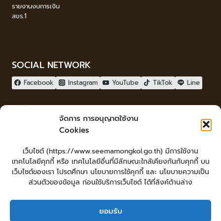
รายงานงบการเงิน
สขร.1
SOCIAL NETWORK
Facebook
Instagram
YouTube
TikTok
Line
ผู้เยี่ยมชม
จัดการ การอนุญาตใช้งาน
ผู้เยี่ยมชม :
0
Cookies
จัดทำเว็บไซต์
เว็บไซต์ (https://www.seemamongkol.go.th) มีการใช้งาน
LopburiWebdesign.com
เทคโนโลยีคุกกี้ หรือ เทคโนโลยีอื่นที่มีลักษณะใกล้เคียงกันกับคุกกี้ บน
Login
เว็บไซต์ของเรา โปรดศึกษา นโยบายการใช้คุกกี้ และ นโยบายความเป็น
เข้าสู่ระบบ
ส่วนตัวของข้อมูล ก่อนใช้บริการเว็บไซต์ ได้ที่ลิงค์ด้านล่าง
ยอมรับ
หน้าหลัก
ยื่นคำร้องทั่วไป
ร้องเรียน-ร้องทุกข์ แสดงความคิดเห็น