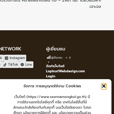
ตรวจการณ์ หมายเลขทะเบียน กจ – 2981 นม. โดยวิธีเฉพาะ
เจาะจง
 NETWORK
ผู้เยี่ยมชม
ok
Instagram
ผู้เยี่ยมชม :
0
e
TikTok
Line
จัดทำเว็บไซต์
LopburiWebdesign.com
Login
เข้าสู่ระบบ
จัดการ การอนุญาตใช้งาน Cookies
เว็บไซต์ (https://www.seemamongkol.go.th) มี
การใช้งานเทคโนโลยีคุกกี้ หรือ เทคโนโลยีอื่นที่มี
ลักษณะใกล้เคียงกันกับคุกกี้ บนเว็บไซต์ของเรา โปรด
ศึกษา นโยบายการใช้คุกกี้ และ นโยบายความเป็นส่วน