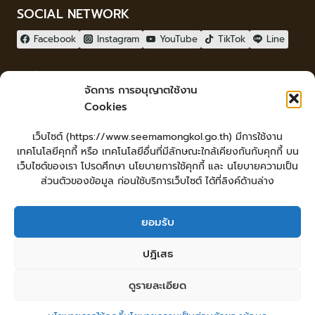
SOCIAL NETWORK
Facebook
Instagram
YouTube
TikTok
Line
ผู้เยี่ยมชม
จัดการ การอนุญาตใช้งาน
ผู้เยี่ยมชม :
0
Cookies
จัดทำเว็บไซต์
เว็บไซต์ (https://www.seemamongkol.go.th) มีการใช้งาน
LopburiWebdesign.com
เทคโนโลยีคุกกี้ หรือ เทคโนโลยีอื่นที่มีลักษณะใกล้เคียงกันกับคุกกี้ บน
Login
เว็บไซต์ของเรา โปรดศึกษา นโยบายการใช้คุกกี้ และ นโยบายความเป็น
เข้าสู่ระบบ
ส่วนตัวของข้อมูล ก่อนใช้บริการเว็บไซต์ ได้ที่ลิงค์ด้านล่าง
ยอมรับ
หน้าหลัก
ยื่นคำร้องทั่วไป
ร้องเรียน-ร้องทุกข์ แสดงความคิดเห็น
ปฏิเสธ
ร้องเรียนการทุจริต
ศูนย์ข้อมูลข่าวสารเทศบาลตำบลสีมามงคล
คู่มือประชาชน
กระดานสนทนา
แผนผังเว็บไซต์
ดูรายละเอียด
© 2026 เทศบาลตำบลสีมามงคล