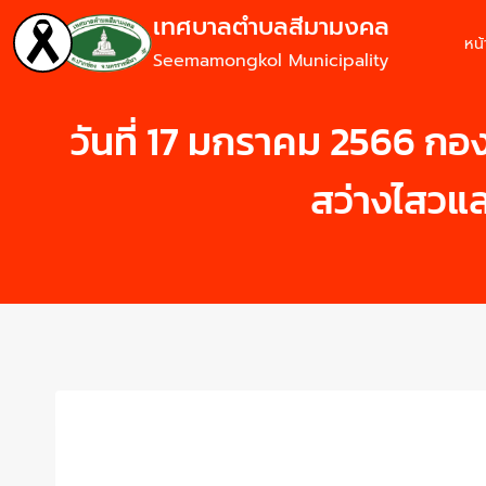
เทศบาลตำบลสีมามงคล
หน
Seemamongkol Municipality
วันที่ 17 มกราคม 2566 กอ
สว่างไสว