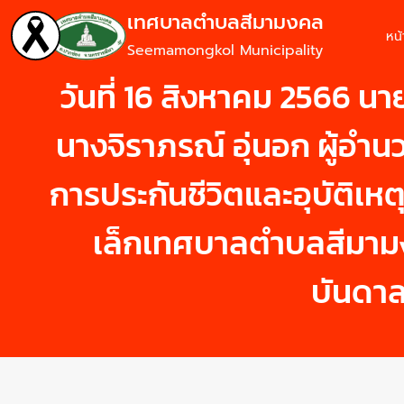
เทศบาลตำบลสีมามงคล
หน
Seemamongkol Municipality
วันที่ 16 สิงหาคม 2566 
นางจิราภรณ์ อุ่นอก ผู้อ
การประกันชีวิตและอุบัติเหตุ
เล็กเทศบาลตำบลสีมามง
บันดาล