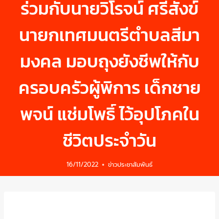
ร่วมกับนายวิโรจน์ ศรีสังข์
นายกเทศมนตรีตำบลสีมา
มงคล มอบถุงยังชีพให้กับ
ครอบครัวผู้พิการ เด็กชาย
พจน์ แช่มโพธิ์ ไว้อุปโภคใน
ชีวิตประจำวัน
16/11/2022
ข่าวประชาสัมพันธ์