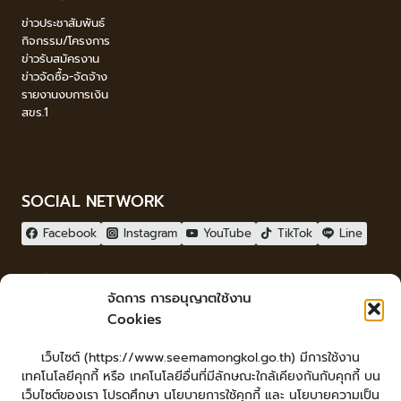
ข่าวประชาสัมพันธ์
กิจกรรม/โครงการ
ข่าวรับสมัครงาน
ข่าวจัดซื้อ-จัดจ้าง
รายงานงบการเงิน
สขร.1
SOCIAL NETWORK
Facebook
Instagram
YouTube
TikTok
Line
ผู้เยี่ยมชม
จัดการ การอนุญาตใช้งาน
ผู้เยี่ยมชม :
40
Cookies
จัดทำเว็บไซต์
เว็บไซต์ (https://www.seemamongkol.go.th) มีการใช้งาน
LopburiWebdesign.com
เทคโนโลยีคุกกี้ หรือ เทคโนโลยีอื่นที่มีลักษณะใกล้เคียงกันกับคุกกี้ บน
Login
เว็บไซต์ของเรา โปรดศึกษา นโยบายการใช้คุกกี้ และ นโยบายความเป็น
เข้าสู่ระบบ