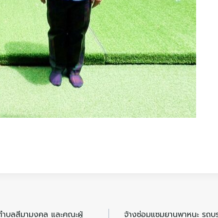
รีตำบลสีมามงคล และคณะผู้
จ้างซ่อมแซมยานพาหนะ รถบร