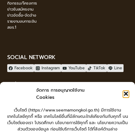
กิจกรรม/โครงการ
ข่าวรับสมัครงาน
ข่าวจัดซื้อ-จัดจ้าง
รายงานงบการเงิน
สขร.1
SOCIAL NETWORK
Facebook
Instagram
YouTube
TikTok
Line
ผู้เยี่ยมชม
จัดการ การอนุญาตใช้งาน
ผู้เยี่ยมชม :
17
Cookies
จัดทำเว็บไซต์
เว็บไซต์ (https://www.seemamongkol.go.th) มีการใช้งาน
LopburiWebdesign.com
เทคโนโลยีคุกกี้ หรือ เทคโนโลยีอื่นที่มีลักษณะใกล้เคียงกันกับคุกกี้ บน
Login
เว็บไซต์ของเรา โปรดศึกษา นโยบายการใช้คุกกี้ และ นโยบายความเป็น
เข้าสู่ระบบ
ส่วนตัวของข้อมูล ก่อนใช้บริการเว็บไซต์ ได้ที่ลิงค์ด้านล่าง