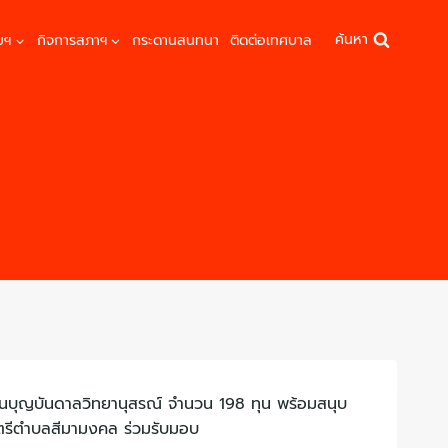
ค้นหา
มฯ
กิจการสภาฯ
กระดานสนทนา
ติดต่อเทศบาล
งเรียนบุญบันดาลวิทยานุสรณ์ จำนวน 198 ทุน พร้อมสนุบ
มนตรีตำบลสีมามงคล ร่วมรับมอบ