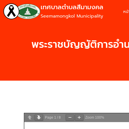
เทศบาลตำบลสีมามงคล
หน
Seemamongkol Municipality
พระราชบัญญัติการอํ
Page
1
/
8
Zoom
100%