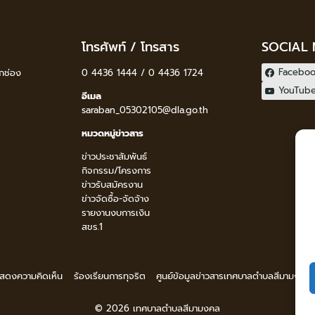
โทรศัพท์ / โทรสาร
SOCIAL
Facebo
กช่อง
0 4436 1444 / 0 4436 1724
YouTub
อีเมล
saraban_05302105@dla.go.th
หมวดหมู่ข่าวสาร
ข่าวประชาสัมพันธ์
กิจกรรม/โครงการ
ข่าวรับสมัครงาน
ข่าวจัดซื้อ-จัดจ้าง
รายงานงบการเงิน
สขร.1
 แสดงความคิดเห็น
ร้องเรียนการทุจริต
ศูนย์ข้อมูลข่าวสารเทศบาลตำบลสีมามงคล
© 2026 เทศบาลตำบลสีมามงคล