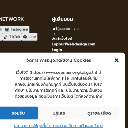
 NETWORK
ผู้เยี่ยมชม
ok
Instagram
ผู้เยี่ยมชม :
6
e
TikTok
Line
จัดทำเว็บไซต์
LopburiWebdesign.com
Login
เข้าสู่ระบบ
จัดการ การอนุญาตใช้งาน Cookies
เว็บไซต์ (https://www.seemamongkol.go.th) มี
การใช้งานเทคโนโลยีคุกกี้ หรือ เทคโนโลยีอื่นที่มี
ลักษณะใกล้เคียงกันกับคุกกี้ บนเว็บไซต์ของเรา โปรด
ศึกษา นโยบายการใช้คุกกี้ และ นโยบายความเป็นส่วน
ตัวของข้อมูล ก่อนใช้บริการเว็บไซต์ ได้ที่ลิงค์ด้านล่าง
คู่มือประชาชน
กระดานสนทนา
แผนผังเว็บไซต์
ยอมรับ
ปฏิเสธ
ดูรายละเอียด
นโยบายการใช้คุกกี้
นโยบายความเป็นส่วนตัวของข้อมูล