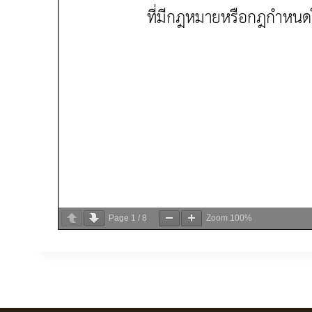
Page
1
/
8
Zoom
100%