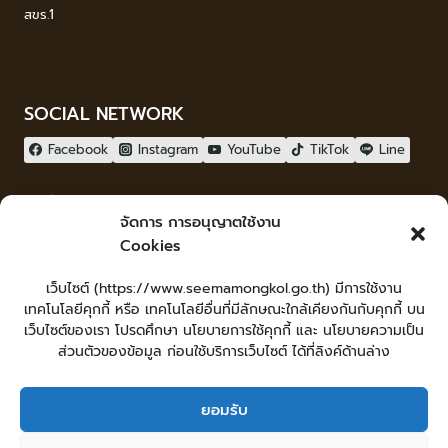
สขร.1
SOCIAL NETWORK
Facebook
Instagram
YouTube
TikTok
Line
ผู้เยี่ยมชม
จัดการ การอนุญาตใช้งาน
ผู้เยี่ยมชม :
17
Cookies
จัดทำเว็บไซต์
เว็บไซต์ (https://www.seemamongkol.go.th) มีการใช้งาน
LopburiWebdesign.com
เทคโนโลยีคุกกี้ หรือ เทคโนโลยีอื่นที่มีลักษณะใกล้เคียงกันกับคุกกี้ บน
Login
เว็บไซต์ของเรา โปรดศึกษา นโยบายการใช้คุกกี้ และ นโยบายความเป็น
เข้าสู่ระบบ
ส่วนตัวของข้อมูล ก่อนใช้บริการเว็บไซต์ ได้ที่ลิงค์ด้านล่าง
ยอมรับ
หน้าหลัก
ยื่นคำร้องทั่วไป
ร้องเรียน-ร้องทุกข์ แสดงความคิดเห็น