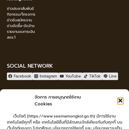
ข่าวประชาสัมพันธ์
กิจกรรม/โครงการ
ข่าวรับสมัครงาน
ข่าวจัดซื้อ-จัดจ้าง
รายงานงบการเงิน
สขร.1
SOCIAL NETWORK
Facebook
Instagram
YouTube
TikTok
Line
ผู้เยี่ยมชม
จัดการ การอนุญาตใช้งาน
ผู้เยี่ยมชม :
0
Cookies
จัดทำเว็บไซต์
เว็บไซต์ (https://www.seemamongkol.go.th) มีการใช้งาน
LopburiWebdesign.com
เทคโนโลยีคุกกี้ หรือ เทคโนโลยีอื่นที่มีลักษณะใกล้เคียงกันกับคุกกี้ บน
Login
เว็บไซต์ของเรา โปรดศึกษา นโยบายการใช้คุกกี้ และ นโยบายความเป็น
เข้าสู่ระบบ