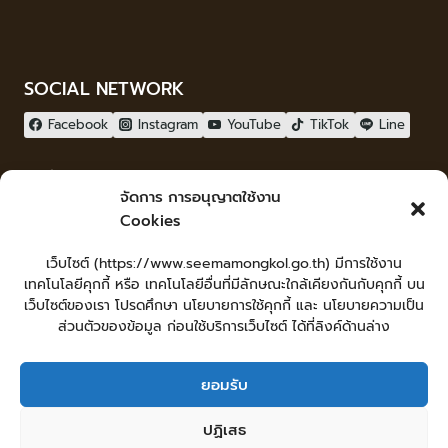
SOCIAL NETWORK
Facebook
Instagram
YouTube
TikTok
Line
ผู้เยี่ยมชม
จัดการ การอนุญาตใช้งาน
ผู้เยี่ยมชม :
0
Cookies
จัดทำเว็บไซต์
เว็บไซต์ (https://www.seemamongkol.go.th) มีการใช้งาน
LopburiWebdesign.com
เทคโนโลยีคุกกี้ หรือ เทคโนโลยีอื่นที่มีลักษณะใกล้เคียงกันกับคุกกี้ บน
Login
เว็บไซต์ของเรา โปรดศึกษา นโยบายการใช้คุกกี้ และ นโยบายความเป็น
เข้าสู่ระบบ
ส่วนตัวของข้อมูล ก่อนใช้บริการเว็บไซต์ ได้ที่ลิงค์ด้านล่าง
ยอมรับ
หน้าหลัก
ยื่นคำร้องทั่วไป
ร้องเรียน-ร้องทุกข์ แสดงความคิดเห็น
ปฏิเสธ
ร้องเรียนการทุจริต
ศูนย์ข้อมูลข่าวสารเทศบาลตำบลสีมามงคล