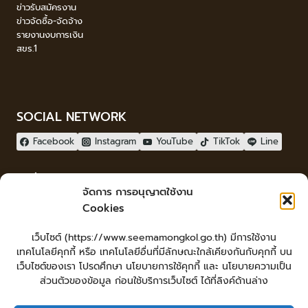
ข่าวรับสมัครงาน
ข่าวจัดซื้อ-จัดจ้าง
รายงานงบการเงิน
สขร.1
SOCIAL NETWORK
Facebook
Instagram
YouTube
TikTok
Line
ผู้เยี่ยมชม
จัดการ การอนุญาตใช้งาน
ผู้เยี่ยมชม :
3
Cookies
จัดทำเว็บไซต์
เว็บไซต์ (https://www.seemamongkol.go.th) มีการใช้งาน
LopburiWebdesign.com
เทคโนโลยีคุกกี้ หรือ เทคโนโลยีอื่นที่มีลักษณะใกล้เคียงกันกับคุกกี้ บน
Login
เว็บไซต์ของเรา โปรดศึกษา นโยบายการใช้คุกกี้ และ นโยบายความเป็น
เข้าสู่ระบบ
ส่วนตัวของข้อมูล ก่อนใช้บริการเว็บไซต์ ได้ที่ลิงค์ด้านล่าง