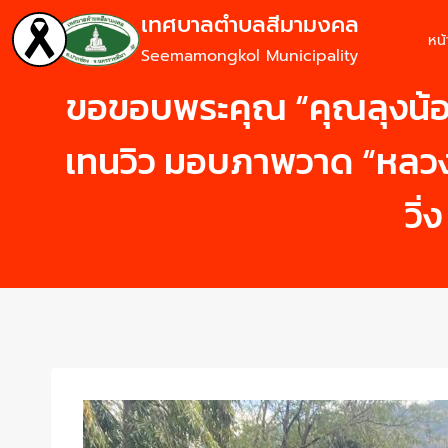
เทศบาลตำบลสีมามงคล
หน
Seemamongkol Municipality
ขอขอบพระคุณ “คุณลุงน้อย
เทนวิว มอบภาพวาด “หลวงพ
วิ่