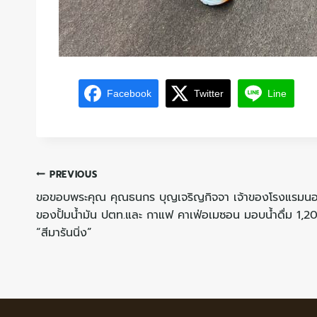
Facebook
Twitter
Line
PREVIOUS
ขอขอบพระคุณ คุณธนกร บุญเจริญกิจจา เจ้าของโรงแรมนอนช
ของปั้มน้ำมัน ปตท.และ กาแฟ คาเฟ่อเมซอน มอบน้ำดื่ม 1,2
“สีมารันนิ่ง”