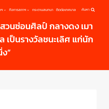
ค้นหา
มฯ
กิจการสภาฯ
กระดานสนทนา
ติดต่อเทศบาล
งสวนซ่อนศิลป์ กลางดง เมา
เป็นรางวัลชนะเลิศ แก่นัก
ิ่ง”