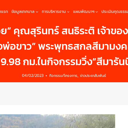
้าแรก
ข้อมูลเทศบาล
การบริหารงาน
แผนพัฒนาฯ
ประเมินคุณธรร
” คุณสุรินทร์ สนธิระติ เจ้าขอ
่อขาว” พระพุทธสกลสีมามงคล 
ง 9.98 กม.ในกิจกรรมวิ่ง”สีมารันน
04/02/2023
กิจกรรม/โครงการ
,
ข่าวประชาสัมพันธ์