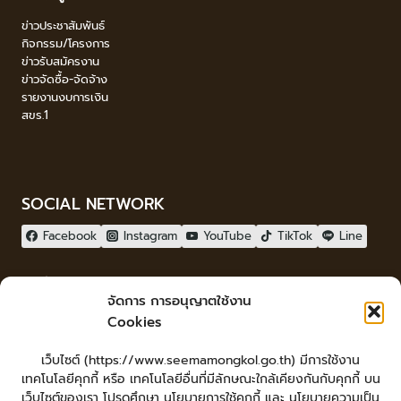
ข่าวประชาสัมพันธ์
กิจกรรม/โครงการ
ข่าวรับสมัครงาน
ข่าวจัดซื้อ-จัดจ้าง
รายงานงบการเงิน
สขร.1
SOCIAL NETWORK
Facebook
Instagram
YouTube
TikTok
Line
ผู้เยี่ยมชม
จัดการ การอนุญาตใช้งาน
ผู้เยี่ยมชม :
2
Cookies
จัดทำเว็บไซต์
เว็บไซต์ (https://www.seemamongkol.go.th) มีการใช้งาน
LopburiWebdesign.com
เทคโนโลยีคุกกี้ หรือ เทคโนโลยีอื่นที่มีลักษณะใกล้เคียงกันกับคุกกี้ บน
Login
เว็บไซต์ของเรา โปรดศึกษา นโยบายการใช้คุกกี้ และ นโยบายความเป็น
เข้าสู่ระบบ