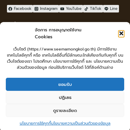
Facebook
Instagram
YouTube
TikTok
Line
ผู้เยี่ยมชม
จัดการ การอนุญาตใช้งาน
ผู้เยี่ยมชม :
72
Cookies
จัดทำเว็บไซต์
เว็บไซต์ (https://www.seemamongkol.go.th) มีการใช้งาน
LopburiWebdesign.com
เทคโนโลยีคุกกี้ หรือ เทคโนโลยีอื่นที่มีลักษณะใกล้เคียงกันกับคุกกี้ บน
Login
เว็บไซต์ของเรา โปรดศึกษา นโยบายการใช้คุกกี้ และ นโยบายความเป็น
เข้าสู่ระบบ
ส่วนตัวของข้อมูล ก่อนใช้บริการเว็บไซต์ ได้ที่ลิงค์ด้านล่าง
ยอมรับ
หน้าหลัก
ยื่นคำร้องทั่วไป
ร้องเรียน-ร้องทุกข์ แสดงความคิดเห็น
ปฏิเสธ
ร้องเรียนการทุจริต
ศูนย์ข้อมูลข่าวสารเทศบาลตำบลสีมามงคล
คู่มือประชาชน
กระดานสนทนา
แผนผังเว็บไซต์
ดูรายละเอียด
© 2026 เทศบาลตำบลสีมามงคล
นโยบายการใช้คุกกี้
นโยบายความเป็นส่วนตัวของข้อมูล