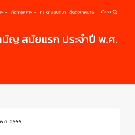
ค้นหา
มฯ
กิจการสภาฯ
กระดานสนทนา
ติดต่อเทศบาล
ัญ สมัยแรก ประจำปี พ.ศ.
พ.ศ. 2566